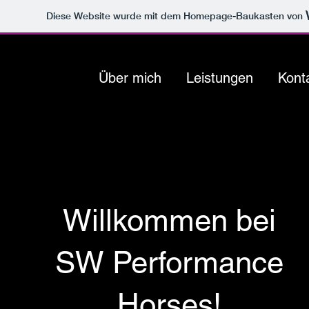
Diese Website wurde mit dem Homepage-Baukasten von
Über mich
Leistungen
Kont
Willkommen bei
SW Performance
Horses!